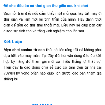
Để cho đầu óc có thời gian thư giãn sau khi chơi
Sau mỗi trận đấu nếu cảm thấy mệt mỏi quá, hãy tắt máy đi
thư giãn và làm mới lại tinh thần của mình. Hãy dành thời
gian để đầu óc thư thái thoải mái. Điều này sẽ giúp bạn giữ
được sự tỉnh táo và tăng kinh nghiệm cho lần sau.
Kết Luận
Mẹo chơi casino từ cao thủ
nói lên răng tất cả không phải
dựa hết vào may mắn. Tại đây đòi hỏi vận dụng đầu óc kết
hợp kỹ năng để tham gia mới có nhiều thắng lợi thật sự.
Trên đây là các dòng chia sẻ cực có tâm đến từ nhà cái
78WIN hy vọng phần nào giúp ích được các bạn tham gia
thắng lợi.