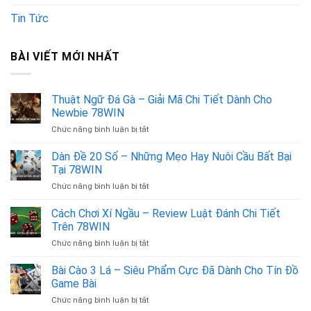
Tin Tức
BÀI VIẾT MỚI NHẤT
Thuật Ngữ Đá Gà – Giải Mã Chi Tiết Dành Cho
Newbie 78WIN
Chức năng bình luận bị tắt
ở
Thuật
Ngữ
Dàn Đề 20 Số – Những Mẹo Hay Nuôi Cầu Bất Bại
Đá
Tại 78WIN
Gà
Chức năng bình luận bị tắt
ở
–
Dàn
Giải
Đề
Cách Chơi Xí Ngầu – Review Luật Đánh Chi Tiết
Mã
20
Chi
Trên 78WIN
Số
Tiết
Chức năng bình luận bị tắt
ở
–
Dành
Cách
Những
Cho
Chơi
Bài Cào 3 Lá – Siêu Phẩm Cực Đã Dành Cho Tín Đồ
Mẹo
Newbie
Xí
Hay
Game Bài
78WIN
Ngầu
Nuôi
Chức năng bình luận bị tắt
ở
–
Cầu