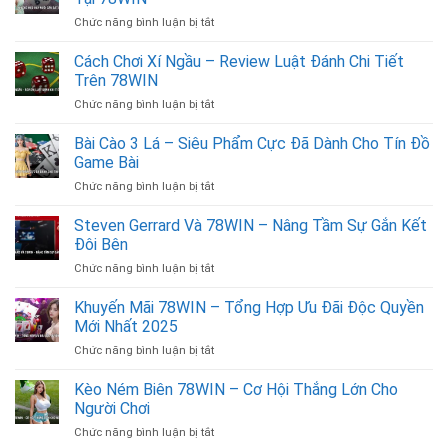
Gà
Chức năng bình luận bị tắt
ở
–
Dàn
Giải
Đề
Cách Chơi Xí Ngầu – Review Luật Đánh Chi Tiết
Mã
20
Chi
Trên 78WIN
Số
Tiết
Chức năng bình luận bị tắt
ở
–
Dành
Cách
Những
Cho
Chơi
Bài Cào 3 Lá – Siêu Phẩm Cực Đã Dành Cho Tín Đồ
Mẹo
Newbie
Xí
Hay
Game Bài
78WIN
Ngầu
Nuôi
Chức năng bình luận bị tắt
ở
–
Cầu
Bài
Review
Bất
Cào
Steven Gerrard Và 78WIN – Nâng Tầm Sự Gắn Kết
Luật
Bại
3
Đánh
Đôi Bên
Tại
Lá
Chi
78WIN
Chức năng bình luận bị tắt
ở
–
Tiết
Steven
Siêu
Trên
Gerrard
Khuyến Mãi 78WIN – Tổng Hợp Ưu Đãi Độc Quyền
Phẩm
78WIN
Và
Cực
Mới Nhất 2025
78WIN
Đã
Chức năng bình luận bị tắt
ở
–
Dành
Khuyến
Nâng
Cho
Mãi
Kèo Ném Biên 78WIN – Cơ Hội Thắng Lớn Cho
Tầm
Tín
78WIN
Sự
Người Chơi
Đồ
–
Gắn
Game
Chức năng bình luận bị tắt
ở
Tổng
Kết
Bài