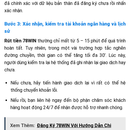
đã chính xác với dữ liệu bản thân đã đăng ký chưa rồi nhấn
xác nhận.
Bước 3: Xác nhận, kiểm tra tài khoản ngân hàng và lịch
sử
Rút tiền 78WIN
thường chỉ mất từ 5 – 15 phút để quá trình
hoàn tất. Tuy nhiên, trong một vài trường hợp tắc nghẽn
đường chuyền, thời gian có thể tăng tối đa 30’. Lúc này,
người dùng kiểm tra lại hệ thống đã ghi nhận lại giao dịch hay
chưa.
Nếu chưa, hãy tiến hành giao dịch lại vì rất có thể hệ
thống chuyển khoản lỗi.
Nếu rồi, bạn liên hệ ngay đến bộ phận chăm sóc khách
hàng hoạt động 24/7 để nhận được hỗ trợ nhanh chóng.
Xem Thêm:
Đăng Ký 78WIN Với Hướng Dẫn Chi