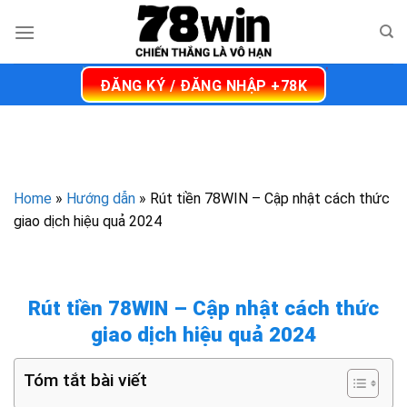
Chuyển
đến
nội
dung
ĐĂNG KÝ / ĐĂNG NHẬP +78K
Home
»
Hướng dẫn
»
Rút tiền 78WIN – Cập nhật cách thức
giao dịch hiệu quả 2024
Rút tiền 78WIN – Cập nhật cách thức
giao dịch hiệu quả 2024
Tóm tắt bài viết