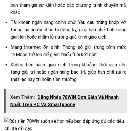
bạn tham gia sự kiện hoặc các chương trình khuyến mãi
khác.
Tài khoản ngân hàng chính chủ: Yêu cầu trùng khớp với
thông tin người chơi đã đăng ký, giúp hạn chế tình trạng
gian lận hoặc nhầm lẫn trong quá trình giao dịch.
Mạng Internet ổn định: Thông số giữ trung bình mức
12Mbps trở lên để giảm thiểu “Lỗi kết nối”.
Không tiến hành giao dịch trong khoảng thời gian nền
tảng giải trí hoặc ngân hàng bảo trì, giúp hạn chế rủi ro
thất lạc hay trì hoãn tiền thưởng.
Xem Thêm:
Đăng Nhập 78WIN Đơn Giản Và Nhanh
Nhất Trên PC Và Smartphone