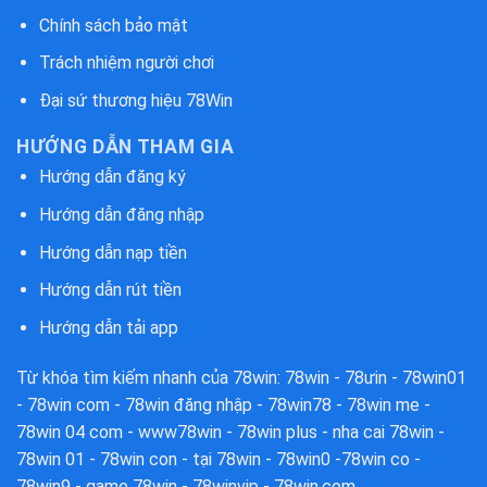
Chính sách bảo mật
Trách nhiệm người chơi
Đại sứ thương hiệu 78Win
HƯỚNG DẪN THAM GIA
Hướng dẫn đăng ký
Hướng dẫn đăng nhập
Hướng dẫn nạp tiền
Hướng dẫn rút tiền
Hướng dẫn tải app
Từ khóa tìm kiếm nhanh của 78win: 78win - 78ưin - 78win01
- 78win com - 78win đăng nhập - 78win78 - 78win me -
78win 04 com - www78win - 78win plus - nha cai 78win -
78win 01 - 78win con - tại 78win - 78win0 -78win co -
78win9 - game 78win - 78winvip - 78win.com...