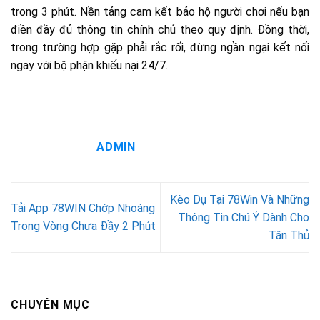
trong 3 phút. Nền tảng cam kết bảo hộ người chơi nếu bạn
điền đầy đủ thông tin chính chủ theo quy định. Đồng thời,
trong trường hợp gặp phải rắc rối, đừng ngần ngại kết nối
ngay với bộ phận khiếu nại 24/7.
ADMIN
Kèo Dụ Tại 78Win Và Những
Tải App 78WIN Chớp Nhoáng
Thông Tin Chú Ý Dành Cho
Trong Vòng Chưa Đầy 2 Phút
Tân Thủ
CHUYÊN MỤC