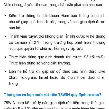
Nhìn chung, 4 yếu tố quan trọng nhất cần phải nhớ như sau:
Kiểm tra thông tin tài khoản: Đảm bảo thông tin chính
chủ sẽ giúp quá trình trước, trong và sau giao dịch được
bảo hộ.
Thành viên tuyệt đối không gian lẫn khi cược vì hệ thống
có camera ẩn 24h. Trong trường hợp phát hiện, thương
hiệu quá quyền từ chối rút tiền ngay lập tức.
Thực hiện đúng quy định doanh thu cược: Số tối thiểu,
Thực hiện đúng số vòng đặt thưởng.
Liên hệ hỗ trợ khi gặp sự cố theo các hình thức Live
Chat, Telegram, Email hoặc Số điện thoại dưới chân
trang.
Thời gian và hạn mức rút tiền 78WIN quy định ra sao?
78WIN cam kết xử lý các giao dịch rút tiền trong thời gian
ngắn từ 5 – 30’. Nhờ sự hợp tác với các ngân hàng lớn trong