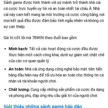
Sảnh game được hình thành với sứ mệnh trở thành nhà cái
cá cược trực tuyến uy tín và an toàn nhất tại châu Á. Nhà
cái này cam kết mang lại môi trường cá cược công bằng, nơi
mọi kết quả đều được đảm bảo tính ngẫu nhiên và không có
sự can thiệp.
Giá trị cốt lõi mà 78WIN theo đuổi bao gồm:
Minh bạch:
Tất cả các hoạt động cá cược đều được
thực hiện một cách công khai, dưới sự giám sát chặt chẽ
của các cơ quan quản lý.
An toàn:
Nhà cái ứng dụng công nghệ bảo mật tiên tiến
hàng đầu hiện nay để tối ưu hóa an toàn cho thông tin cá
nhân và tài khoản người chơi.
Chất lượng:
Cung cấp những sản phẩm cá cược đa dạng
và phong phú, đáp ứng nhu cầu giải trí của người chơi.
Giới thiệu những sảnh game hấp dẫn