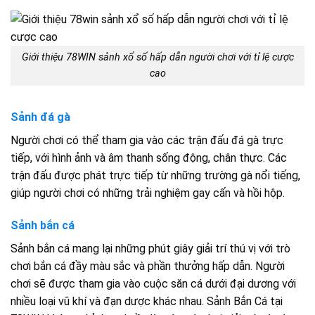
Giới thiệu
78WIN
sảnh xổ số hấp dẫn người chơi với tỉ lệ cược
cao
Sảnh đá gà
Người chơi có thể tham gia vào các trận đấu đá gà trực
tiếp, với hình ảnh và âm thanh sống động, chân thực. Các
trận đấu được phát trực tiếp từ những trường gà nổi tiếng,
giúp người chơi có những trải nghiệm gay cấn và hồi hộp.
Sảnh bắn cá
Sảnh bắn cá mang lại những phút giây giải trí thú vị với trò
chơi bắn cá đầy màu sắc và phần thưởng hấp dẫn. Người
chơi sẽ được tham gia vào cuộc săn cá dưới đại dương với
nhiều loại vũ khí và đạn dược khác nhau. Sảnh Bắn Cá tại