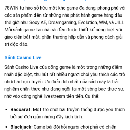
78WIN tự hào sở hữu một kho game đa dạng, phong phú với
các sản phẩm đến từ những nhà phát hành game hàng đầu
thế giới như Sexy AE, Dreamgaming, Evolution, WM, và JILI.
Mỗi sảnh game tại nhà cái đều được thiết kế riêng biệt với
giao diện bắt mắt, phần thưởng hấp dẫn và phong cách giải
trí độc đáo.
Sảnh Casino Live
Sảnh Casino Live của cổng game là một trong những điểm
nhấn đặc biệt, thu hút rất nhiều người chơi yêu thích các trò
chơi bài trực tuyến. Ưu điểm lớn nhất của sảnh này là trải
nghiệm chân thực như đang ngồi tại một sòng bạc thực sự,
nhờ vào công nghệ livestream tiên tiến. Cụ thể:
Baccarat:
Một trò chơi bài truyền thống được yêu thích
bởi sự đơn giản nhưng đầy kịch tính.
Blackjack:
Game bài đòi hỏi người chơi phải có chiến