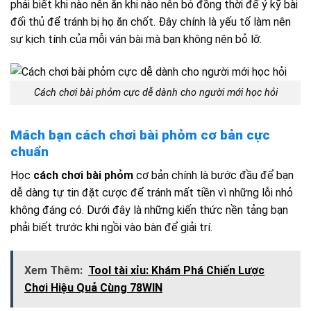
phải biết khi nào nên ăn khi nào nên bỏ đồng thời để ý kỹ bài
đối thủ để tránh bị họ ăn chốt. Đây chính là yếu tố làm nên
sự kịch tính của mỗi ván bài mà bạn không nên bỏ lỡ.
Cách chơi bài phỏm cực dễ dành cho người mới học hỏi
Mách bạn cách chơi bài phỏm cơ bản cực
chuẩn
Học
cách chơi bài phỏm
cơ bản chính là bước đầu để bạn
dễ dàng tự tin đặt cược để tránh mất tiền vì những lỗi nhỏ
không đáng có. Dưới đây là những kiến thức nền tảng bạn
phải biết trước khi ngồi vào bàn để giải trí.
Xem Thêm:
Tool tài xỉu: Khám Phá Chiến Lược
Chơi Hiệu Quả Cùng 78WIN