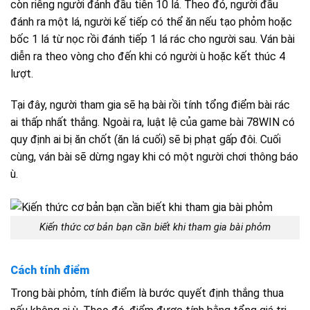
còn riêng người đánh đầu tiên 10 lá. Theo đó, người đầu
đánh ra một lá, người kế tiếp có thể ăn nếu tạo phỏm hoặc
bốc 1 lá từ nọc rồi đánh tiếp 1 lá rác cho người sau. Ván bài
diễn ra theo vòng cho đến khi có người ù hoặc kết thúc 4
lượt.
Tại đây, người tham gia sẽ hạ bài rồi tính tổng điểm bài rác
ai thấp nhất thắng. Ngoài ra, luật lệ của game bài 78WIN có
quy định ai bị ăn chốt (ăn lá cuối) sẽ bị phạt gấp đôi. Cuối
cùng, ván bài sẽ dừng ngay khi có một người chơi thông báo
ù.
Kiến thức cơ bản bạn cần biết khi tham gia bài phỏm
Cách tính điểm
Trong bài phỏm, tính điểm là bước quyết định thắng thua