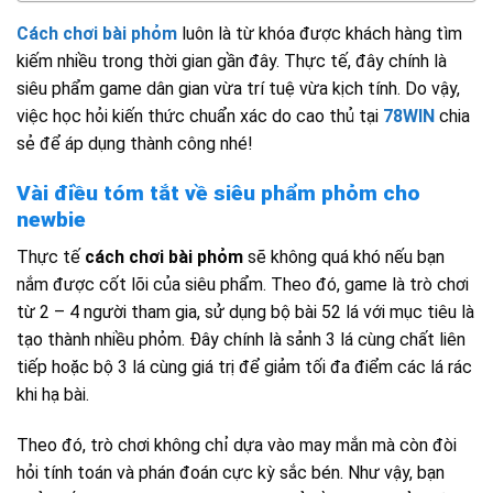
Cách chơi bài phỏm
luôn là từ khóa được khách hàng tìm
kiếm nhiều trong thời gian gần đây. Thực tế, đây chính là
siêu phẩm game dân gian vừa trí tuệ vừa kịch tính. Do vậy,
việc học hỏi kiến thức chuẩn xác do cao thủ tại
78WIN
chia
sẻ để áp dụng thành công nhé!
Vài điều tóm tắt về siêu phẩm phỏm cho
newbie
Thực tế
cách chơi bài phỏm
sẽ không quá khó nếu bạn
nắm được cốt lõi của siêu phẩm. Theo đó, game là trò chơi
từ 2 – 4 người tham gia, sử dụng bộ bài 52 lá với mục tiêu là
tạo thành nhiều phỏm. Đây chính là sảnh 3 lá cùng chất liên
tiếp hoặc bộ 3 lá cùng giá trị để giảm tối đa điểm các lá rác
khi hạ bài.
Theo đó, trò chơi không chỉ dựa vào may mắn mà còn đòi
hỏi tính toán và phán đoán cực kỳ sắc bén. Như vậy, bạn