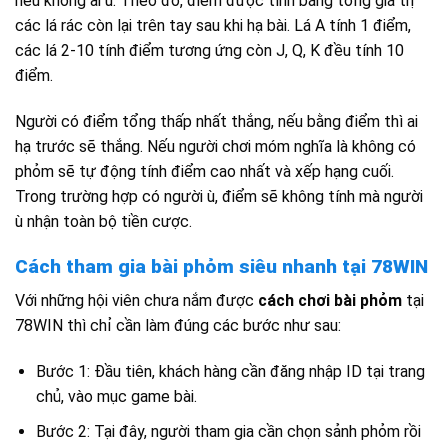
nếu không ai ù. Theo đó, điểm được tính bằng tổng giá trị
các lá rác còn lại trên tay sau khi hạ bài. Lá A tính 1 điểm,
các lá 2-10 tính điểm tương ứng còn J, Q, K đều tính 10
điểm.
Người có điểm tổng thấp nhất thắng, nếu bằng điểm thì ai
hạ trước sẽ thắng. Nếu người chơi móm nghĩa là không có
phỏm sẽ tự động tính điểm cao nhất và xếp hạng cuối.
Trong trường hợp có người ù, điểm sẽ không tính mà người
ù nhận toàn bộ tiền cược.
Cách tham gia bài phỏm siêu nhanh tại 78WIN
Với những hội viên chưa nắm được
cách chơi bài phỏm
tại
78WIN thì chỉ cần làm đúng các bước như sau:
Bước 1: Đầu tiên, khách hàng cần đăng nhập ID tại trang
chủ, vào mục game bài.
Bước 2: Tại đây, người tham gia cần chọn sảnh phỏm rồi