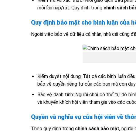
Kiểm tra và xác thực: Mỗi giao dịch đều phải 
mỗi lần nạp/rút. Quy định trong
chính sách bả
Quy định bảo mật cho bình luận của hộ
Ngoài việc bảo vệ dữ liệu cá nhân, nhà cái cũng đặ
Kiểm duyệt nội dung: Tất cả các bình luận đều
bảo vệ quyền riêng tư của các bạn mà còn duy 
Bảo vệ danh tính: Người chơi có thể tự do bình
và khuyến khích hội viên tham gia vào các cuộc
Quyền và nghĩa vụ của hội viên về thô
Theo quy định trong
chính sách bảo mật
, người