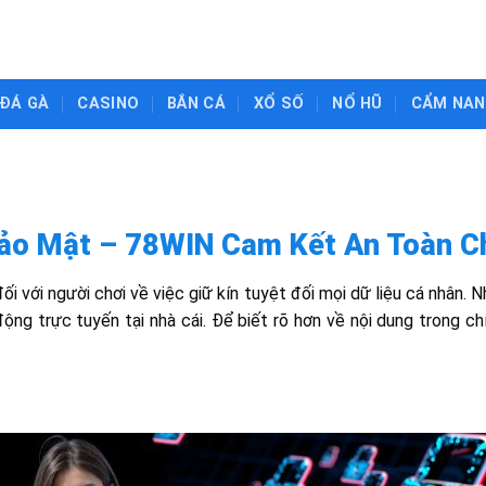
ĐÁ GÀ
CASINO
BẮN CÁ
XỔ SỐ
NỔ HŨ
CẨM NAN
ảo Mật – 78WIN Cam Kết An Toàn C
ối với người chơi về việc giữ kín tuyệt đối mọi dữ liệu cá nhân. 
ng trực tuyến tại nhà cái. Để biết rõ hơn về nội dung trong ch