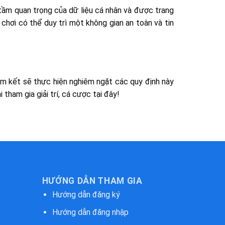
 tầm quan trọng của dữ liệu cá nhân và được trang
 chơi có thể duy trì một không gian an toàn và tin
m kết sẽ thực hiện nghiêm ngặt các quy định này
 tham gia giải trí, cá cược tại đây!
HƯỚNG DẪN THAM GIA
Hướng dẫn đăng ký
Hướng dẫn đăng nhập