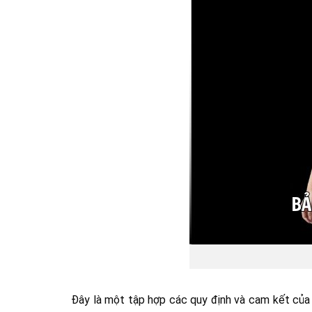
Đây là một tập hợp các quy định và cam kết của n