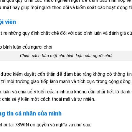
trải qua quy trình xác thực nghiêm ngặt để đảm bảo tính hợp lệ
o mật
này giúp mọi người theo dõi và kiểm soát các hoạt động t
i viên
t ra những quy định chặt chẽ đối với các bình luận và đánh giá của
Chính sách bảo mật cho bình luận của người chơi
 được kiểm duyệt cẩn thận để đảm bảo rằng không có thông tin c
trì môi trường giao tiếp lành mạnh và tích cực trong cộng đồng.
 luận và chia sẻ ý kiến của mình mà không cần phải tiết lộ danh
 chia sẻ ý kiến một cách thoải mái và tự nhiên.
ng tin cá nhân của mình
 chơi tại 78WIN có quyền và nghĩa vụ như sau: