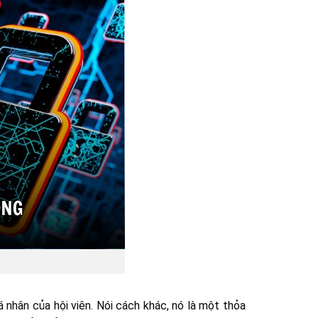
 nhân của hội viên. Nói cách khác, nó là một thỏa