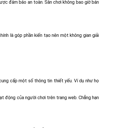
được đảm bảo an toàn. Sân chơi không bao giờ bán
ính là góp phần kiến tạo nên một không gian giải
ung cấp một số thông tin thiết yếu. Ví dụ như họ
oạt động của người chơi trên trang web. Chẳng hạn