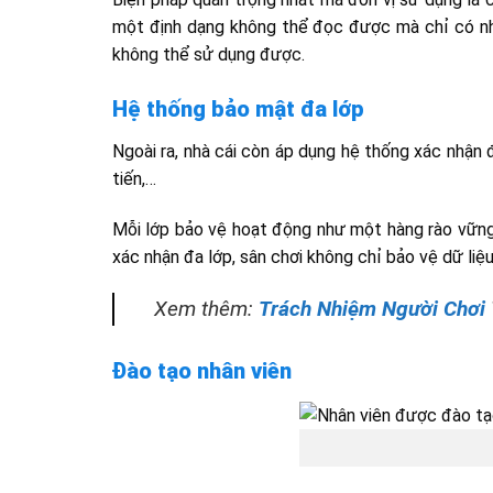
một định dạng không thể đọc được mà chỉ có nhữ
không thể sử dụng được.
Hệ thống bảo mật đa lớp
Ngoài ra, nhà cái còn áp dụng hệ thống xác nhận
tiến,…
Mỗi lớp bảo vệ hoạt động như một hàng rào vững 
xác nhận đa lớp, sân chơi không chỉ bảo vệ dữ li
Xem thêm:
Trách Nhiệm Người Chơi
Đào tạo nhân viên