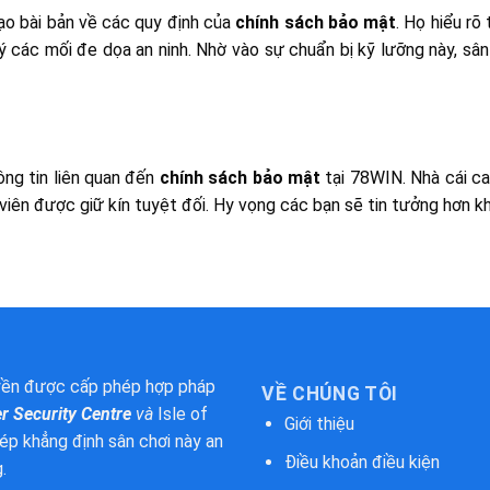
ạo bài bản về các quy định của
chính sách bảo mật
. Họ hiểu rõ
ý các mối đe dọa an ninh. Nhờ vào sự chuẩn bị kỹ lưỡng này, sân
hông tin liên quan đến
chính sách bảo mật
tại 78WIN. Nhà cái ca
 viên được giữ kín tuyệt đối. Hy vọng các bạn sẽ tin tưởng hơn khi
uyền được cấp phép hợp pháp
VỀ CHÚNG TÔI
r Security Centre
và
Isle of
Giới thiệu
p khẳng định sân chơi này an
Điều khoản điều kiện
g.