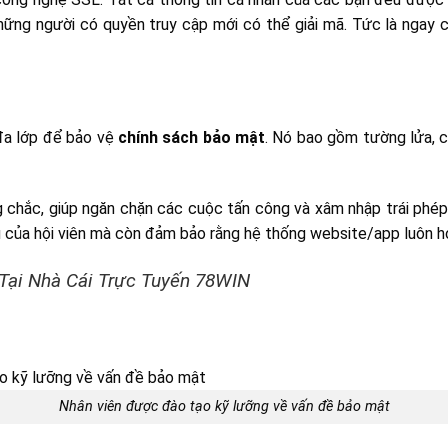
ng người có quyền truy cập mới có thể giải mã. Tức là ngay cả
 đa lớp để bảo vệ
chính sách bảo mật
. Nó bao gồm tường lửa, 
chắc, giúp ngăn chặn các cuộc tấn công và xâm nhập trái phép
ệu của hội viên mà còn đảm bảo rằng hệ thống website/app luôn h
Tại Nhà Cái Trực Tuyến
78WIN
Nhân viên được đào tạo kỹ lưỡng về vấn đề bảo mật