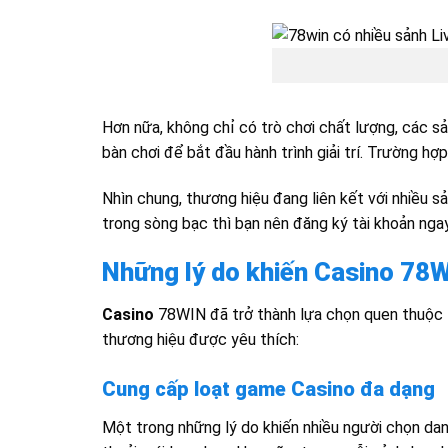
Hơn nữa, không chỉ có trò chơi chất lượng, các sả
bàn chơi để bắt đầu hành trình giải trí. Trường h
Nhìn chung, thương hiệu đang liên kết với nhiều s
trong sòng bạc thì bạn nên đăng ký tài khoản ngay
Những lý do khiến Casino 78
Casino
78WIN đã trở thành lựa chọn quen thuộc 
thương hiệu được yêu thích:
Cung cấp loạt game Casino đa dạng
Một trong những lý do khiến nhiều người chọn d