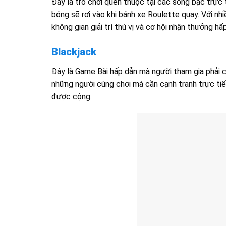
Đây là trò chơi quen thuộc tại các sòng bạc trực 
bóng sẽ rơi vào khi bánh xe Roulette quay. Với 
không gian giải trí thú vị và cơ hội nhận thưởng hấ
Blackjack
Đây là Game Bài hấp dẫn mà người tham gia phải 
những người cùng chơi mà cần cạnh tranh trực ti
được cộng.