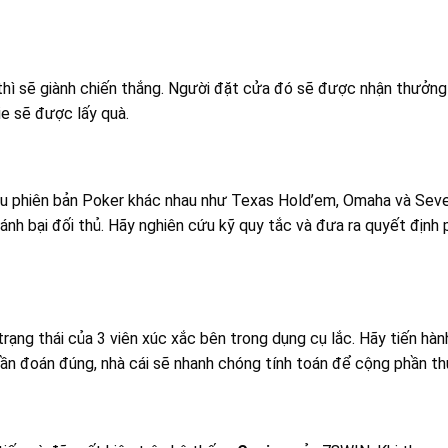
hì sẽ giành chiến thắng. Người đặt cửa đó sẽ được nhận thưởng 
e sẽ được lấy quà.
ều phiên bản Poker khác nhau như Texas Hold’em, Omaha và Seve
ánh bại đối thủ. Hãy nghiên cứu kỹ quy tắc và đưa ra quyết định 
trạng thái của 3 viên xúc xắc bên trong dụng cụ lắc. Hãy tiến hàn
ần đoán đúng, nhà cái sẽ nhanh chóng tính toán để cộng phần th