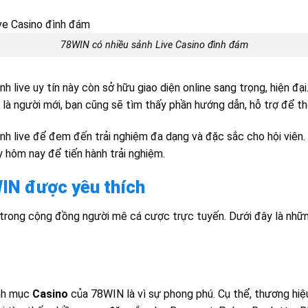
78WIN
có nhiều sảnh Live Casino đình đám
nh live uy tín này còn sở hữu giao diện online sang trọng, hiện đ
ợp là người mới, bạn cũng sẽ tìm thấy phần hướng dẫn, hỗ trợ để t
ảnh live để đem đến trải nghiệm đa dạng và đặc sắc cho hội viên.
 hôm nay để tiến hành trải nghiệm.
WIN được yêu thích
trong cộng đồng người mê cá cược trực tuyến. Dưới đây là nhữn
anh mục
Casino
của 78WIN là vì sự phong phú. Cụ thể, thương hiệu 