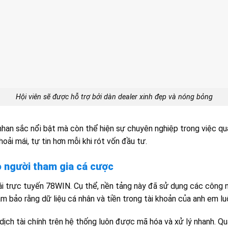
Hội viên sẽ được hỗ trợ bởi dàn dealer xinh đẹp và nóng bỏng
han sắc nổi bật mà còn thể hiện sự chuyên nghiệp trong việc quản
i mái, tự tin hơn mỗi khi rót vốn đầu tư.
o người tham gia cá cược
cái trực tuyến 78WIN. Cụ thể, nền tảng này đã sử dụng các công
ảm bảo rằng dữ liệu cá nhân và tiền trong tài khoản của anh em 
dịch tài chính trên hệ thống luôn được mã hóa và xử lý nhanh. Qua