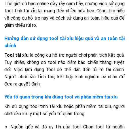
Thế giới cờ bạc online đầy rẫy cạm bẫy, nhưng việc sử dụng
tool tính tài xỉu lại mang đến nhiều hứa hẹn. Cùng tìm hiểu
về công cụ hỗ trợ này và cách sử dụng an toàn, hiệu quả để
giảm thiểu rủi ro.
Hướng dẫn sử dụng tool tài xỉu hiệu quả và an toàn tài
chính
Tool tài xỉu
là công cụ hỗ trợ người chơi phân tích kết quả.
Tuy nhiên, không có tool nào đảm bảo chiến thắng tuyệt
đối. Việc lạm dụng tool có thể dẫn đến rủi ro tài chính.
Người chơi cần tỉnh táo, kết hợp kinh nghiệm cá nhân để
đưa ra quyết định.
Yếu tố quan trọng khi dùng tool và phần mềm tài xỉu
Khi sử dụng tool tính tài xỉu hoặc phần mềm tài xỉu, người
chơi cần lưu ý một số yếu tố quan trọng.
Nguồn gốc và độ uy tín của tool: Chọn tool từ nguồn