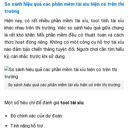
So sánh hiệu quả các phần mềm tài xỉu hiện có trên thị
trường
Hiện nay, có rất nhiều phần mềm tài xỉu, tool tính tài xỉu
khác nhau trên thị trường. Việc so sánh hiệu quả giữa chúng
là rất khó khăn. Mỗi phần mềm đều có thuật toán và cách
thức hoạt động riêng. Không có một công cụ hỗ trợ tài xỉu
nào đảm bảo chiến thắng tuyệt đối. Người chơi cần tìm hiểu
kỹ, cân nhắc trước khi sử dụng.
So sánh hiệu quả các phần mềm tài xỉu hiện có trên thị trường
Một số tiêu chí để đánh giá
tool tài xỉu
:
Độ chính xác của dự đoán
Tính năng hỗ trợ