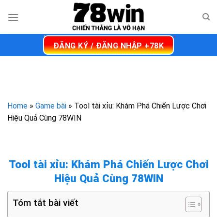
Chuyển
đến
nội
dung
ĐĂNG KÝ / ĐĂNG NHẬP +78K
Home
»
Game bài
»
Tool tài xỉu: Khám Phá Chiến Lược Chơi
Hiệu Quả Cùng 78WIN
Tool tài xỉu: Khám Phá Chiến Lược Chơi
Hiệu Quả Cùng 78WIN
Tóm tắt bài viết