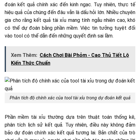
đoán kết quả chính xác đến kinh ngạc. Tuy nhiên, thực tế
hiệu quả của chúng đến đâu vẫn là dấu hỏi lớn. Nhiều chuyên
gia cho rằng kết quả tài xỉu mang tính ngẫu nhiên cao, khó
có thể dự đoán bằng phần mềm. Việc tin tưởng tuyệt đối
vào tool có thể dẫn đến những quyết định sai lầm.
Xem Thêm:
Cách Chơi Bài Phỏm - Cao Thủ Tiết Lộ
Kiến Thức Chuẩn
Phân tích độ chính xác của tool tài xỉu trong dự đoán kết quả
Phần mềm tài xỉu thường dựa trên thuật toán thống kê,
phân tích lịch sử kết quả. Tuy nhiên, điều này không đảm
bảo dự đoán chính xác kết quả tương lai. Bản chất của trò